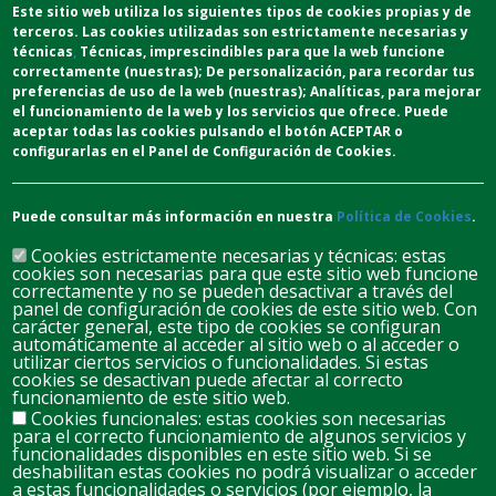
Este sitio web utiliza los siguientes tipos de cookies propias y de
terceros. Las cookies utilizadas son estrictamente necesarias y
técnicas
,
T
écnicas
, imprescindibles para que la web funcione
correctamente (nuestras);
De personalización,
para recordar tus
preferencias de uso de la web (nuestras);
Analíticas
, para mejorar
el funcionamiento de la web y los servicios que ofrece.
Puede
aceptar todas las cookies pulsando el botón ACEPTAR o
configurarlas en el Panel de Configuración de Cookies.
Puede consultar más información en nuestra
Política de Cookies
.
Cookies estrictamente necesarias y técnicas: estas
cookies son necesarias para que este sitio web funcione
correctamente y no se pueden desactivar a través del
panel de configuración de cookies de este sitio web. Con
carácter general, este tipo de cookies se configuran
automáticamente al acceder al sitio web o al acceder o
D
L
M
M
J
V
S
utilizar ciertos servicios o funcionalidades. Si estas
cookies se desactivan puede afectar al correcto
26
27
28
29
30
31
1
funcionamiento de este sitio web.
Cookies funcionales: estas cookies son necesarias
para el correcto funcionamiento de algunos servicios y
2
3
4
5
6
7
8
funcionalidades disponibles en este sitio web. Si se
deshabilitan estas cookies no podrá visualizar o acceder
a estas funcionalidades o servicios (por ejemplo, la