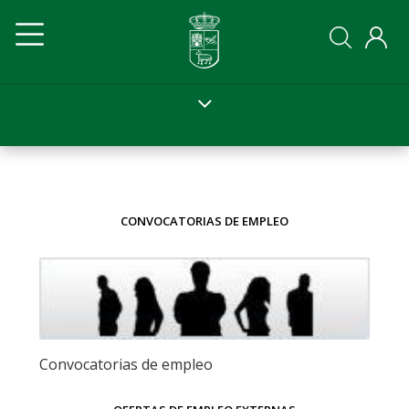
Pasar
Navegación
Navegación
al
contenido
principal
principal
principal
Ayto
Ayto
movil
CONVOCATORIAS DE EMPLEO
Convocatorias de empleo