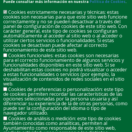
Puede consultar más información en nuestra
Política de Cookies
.
Cookies estrictamente necesarias y técnicas: estas
cookies son necesarias para que este sitio web funcione
correctamente y no se pueden desactivar a través del
panel de configuración de cookies de este sitio web. Con
carácter general, este tipo de cookies se configuran
automáticamente al acceder al sitio web o al acceder o
D
L
M
M
J
V
S
utilizar ciertos servicios o funcionalidades. Si estas
cookies se desactivan puede afectar al correcto
26
27
28
29
30
31
1
funcionamiento de este sitio web.
Cookies funcionales: estas cookies son necesarias
para el correcto funcionamiento de algunos servicios y
2
3
4
5
6
7
8
funcionalidades disponibles en este sitio web. Si se
deshabilitan estas cookies no podrá visualizar o acceder
a estas funcionalidades o servicios (por ejemplo, la
visualización de contenidos de redes sociales en el sitio
9
10
11
12
13
14
web.
15
Cookies de preferencias o personalización: este tipo
de cookies permiten recordar las características de las
opciones seleccionadas por la persona usuaria y así
16
17
18
19
20
21
22
diferenciar su experiencia de la de otras personas, como
puede ser la configuración del idioma o tipo de
navegador utilizado.
Cookies de análisis o medición: este tipo de cookies
23
24
25
26
27
28
29
también conocidas como analíticas, permiten al
Ayuntamiento como responsable de este sitio web,