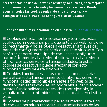
preferencias de uso de la web (nuestras);
Analíticas
, para mejorar
el funcionamiento de la web y los servicios que ofrece.
Puede
aceptar todas las cookies pulsando el botón ACEPTAR o
configurarlas en el Panel de Configuración de Cookies.
Puede consultar más información en nuestra
Política de Cookies
.
Cookies estrictamente necesarias y técnicas: estas
cookies son necesarias para que este sitio web funcione
correctamente y no se pueden desactivar a través del
panel de configuración de cookies de este sitio web. Con
carácter general, este tipo de cookies se configuran
automáticamente al acceder al sitio web o al acceder o
D
L
M
M
J
V
S
utilizar ciertos servicios o funcionalidades. Si estas
cookies se desactivan puede afectar al correcto
26
27
28
29
30
31
1
funcionamiento de este sitio web.
Cookies funcionales: estas cookies son necesarias
para el correcto funcionamiento de algunos servicios y
2
3
4
5
7
8
6
funcionalidades disponibles en este sitio web. Si se
deshabilitan estas cookies no podrá visualizar o acceder
a estas funcionalidades o servicios (por ejemplo, la
visualización de contenidos de redes sociales en el sitio
9
10
11
12
14
15
web.
13
Cookies de preferencias o personalización: este tipo
de cookies permiten recordar las características de las