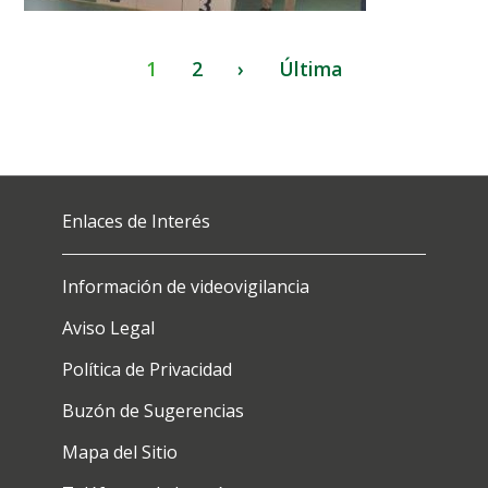
Paginación
Página
1
Page
2
Siguiente
›
Última
Última
actual
página
página
Enlaces de Interés
Información de videovigilancia
Aviso Legal
Política de Privacidad
Buzón de Sugerencias
Mapa del Sitio