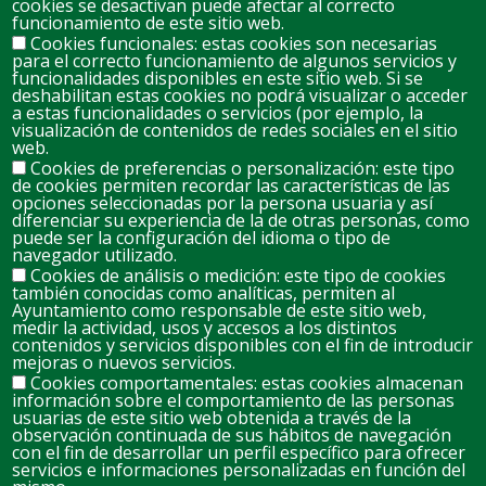
cookies se desactivan puede afectar al correcto
26
27
28
29
30
31
1
funcionamiento de este sitio web.
Cookies funcionales: estas cookies son necesarias
para el correcto funcionamiento de algunos servicios y
2
3
4
5
6
7
8
funcionalidades disponibles en este sitio web. Si se
deshabilitan estas cookies no podrá visualizar o acceder
a estas funcionalidades o servicios (por ejemplo, la
visualización de contenidos de redes sociales en el sitio
9
10
11
12
13
14
web.
15
Cookies de preferencias o personalización: este tipo
de cookies permiten recordar las características de las
opciones seleccionadas por la persona usuaria y así
16
17
18
19
20
21
22
diferenciar su experiencia de la de otras personas, como
puede ser la configuración del idioma o tipo de
navegador utilizado.
Cookies de análisis o medición: este tipo de cookies
23
24
25
26
27
28
29
también conocidas como analíticas, permiten al
Ayuntamiento como responsable de este sitio web,
medir la actividad, usos y accesos a los distintos
contenidos y servicios disponibles con el fin de introducir
30
31
1
2
3
4
5
mejoras o nuevos servicios.
Cookies comportamentales: estas cookies almacenan
información sobre el comportamiento de las personas
usuarias de este sitio web obtenida a través de la
observación continuada de sus hábitos de navegación
Footer
Política de cookies
con el fin de desarrollar un perfil específico para ofrecer
menu
servicios e informaciones personalizadas en función del
13260 Bolaños de Calatrava (Ciudad Real)