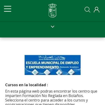
Pasar
Navegación
Navegación
al
contenido
principal
principal
principal
Ayto
Ayto
movil
Cursos en la localidad :
En esta página web podras encontrar los centro que
imparten Formación No Reglada en Bolaños.
Selecciona el centro para acceder a los cursos y
programaciones que tienen disponibles.