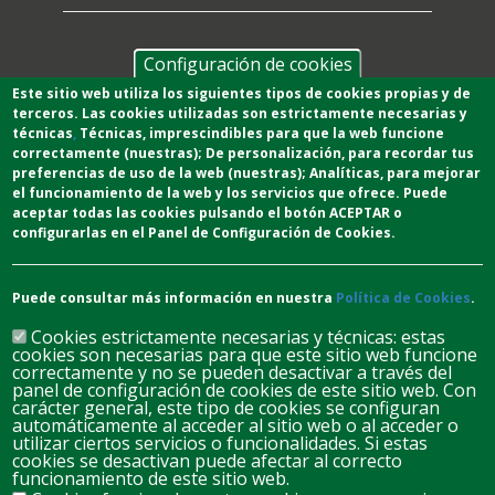
Configuración de cookies
Este sitio web utiliza los siguientes tipos de cookies propias y de
terceros. Las cookies utilizadas son estrictamente necesarias y
técnicas
,
T
écnicas
, imprescindibles para que la web funcione
correctamente (nuestras);
De personalización,
para recordar tus
preferencias de uso de la web (nuestras);
Analíticas
, para mejorar
el funcionamiento de la web y los servicios que ofrece.
Puede
aceptar todas las cookies pulsando el botón ACEPTAR o
configurarlas en el Panel de Configuración de Cookies.
Puede consultar más información en nuestra
Política de Cookies
.
Cookies estrictamente necesarias y técnicas: estas
cookies son necesarias para que este sitio web funcione
correctamente y no se pueden desactivar a través del
panel de configuración de cookies de este sitio web. Con
carácter general, este tipo de cookies se configuran
automáticamente al acceder al sitio web o al acceder o
D
L
M
M
J
V
S
utilizar ciertos servicios o funcionalidades. Si estas
cookies se desactivan puede afectar al correcto
26
27
28
29
30
31
1
funcionamiento de este sitio web.