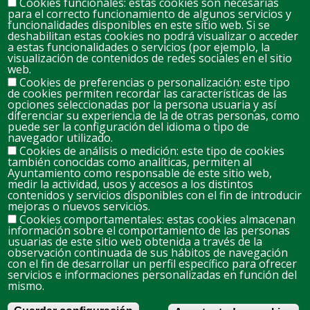
Cookies funcionales: estas cookies son necesarias
para el correcto funcionamiento de algunos servicios y
2
3
4
5
6
7
8
funcionalidades disponibles en este sitio web. Si se
deshabilitan estas cookies no podrá visualizar o acceder
a estas funcionalidades o servicios (por ejemplo, la
visualización de contenidos de redes sociales en el sitio
9
10
11
12
13
14
web.
15
Cookies de preferencias o personalización: este tipo
de cookies permiten recordar las características de las
opciones seleccionadas por la persona usuaria y así
16
17
18
19
20
21
22
diferenciar su experiencia de la de otras personas, como
puede ser la configuración del idioma o tipo de
navegador utilizado.
Cookies de análisis o medición: este tipo de cookies
23
24
25
26
27
28
29
también conocidas como analíticas, permiten al
Ayuntamiento como responsable de este sitio web,
medir la actividad, usos y accesos a los distintos
contenidos y servicios disponibles con el fin de introducir
30
31
1
2
3
4
5
mejoras o nuevos servicios.
Cookies comportamentales: estas cookies almacenan
información sobre el comportamiento de las personas
usuarias de este sitio web obtenida a través de la
observación continuada de sus hábitos de navegación
Footer
Política de cookies
con el fin de desarrollar un perfil específico para ofrecer
menu
servicios e informaciones personalizadas en función del
13260 Bolaños de Calatrava (Ciudad Real)
mismo.
Ayuntamiento de Bolaños de Calatrava
Plaza de España 1