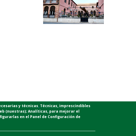
ecesarias y técnicas
,
T
écnicas
, imprescindibles
web (nuestras);
Analíticas
, para mejorar el
igurarlas en el Panel de Configuración de
D
L
M
M
J
V
S
26
27
28
29
30
31
1