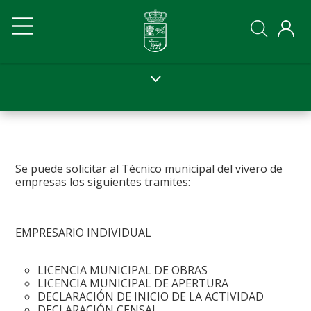
Pasar
Navegación
Navegación
al
contenido
principal
principal
principal
Ayto
Ayto
movil
Se puede solicitar al Técnico municipal del vivero de
empresas los siguientes tramites:
EMPRESARIO INDIVIDUAL
LICENCIA MUNICIPAL DE OBRAS
LICENCIA MUNICIPAL DE APERTURA
DECLARACIÓN DE INICIO DE LA ACTIVIDAD
DECLARACIÓN CENSAL