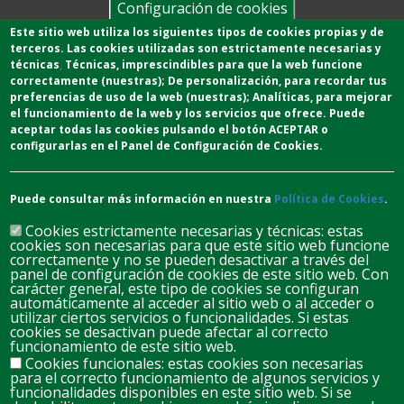
Configuración de cookies
Este sitio web utiliza los siguientes tipos de cookies propias y de
terceros. Las cookies utilizadas son estrictamente necesarias y
técnicas
,
T
écnicas
, imprescindibles para que la web funcione
correctamente (nuestras);
De personalización,
para recordar tus
preferencias de uso de la web (nuestras);
Analíticas
, para mejorar
el funcionamiento de la web y los servicios que ofrece.
Puede
aceptar todas las cookies pulsando el botón ACEPTAR o
configurarlas en el Panel de Configuración de Cookies.
Puede consultar más información en nuestra
Política de Cookies
.
Cookies estrictamente necesarias y técnicas: estas
cookies son necesarias para que este sitio web funcione
correctamente y no se pueden desactivar a través del
panel de configuración de cookies de este sitio web. Con
carácter general, este tipo de cookies se configuran
automáticamente al acceder al sitio web o al acceder o
D
L
M
M
J
V
S
utilizar ciertos servicios o funcionalidades. Si estas
cookies se desactivan puede afectar al correcto
26
27
28
29
30
31
1
funcionamiento de este sitio web.
Cookies funcionales: estas cookies son necesarias
para el correcto funcionamiento de algunos servicios y
2
3
4
5
6
8
7
funcionalidades disponibles en este sitio web. Si se