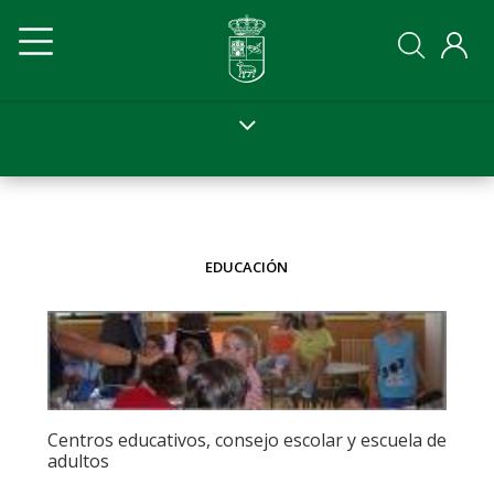
Pasar
Navegación
Navegación
al
contenido
principal
principal
principal
Ayto
Ayto
movil
EDUCACIÓN
Centros educativos, consejo escolar y escuela de
adultos