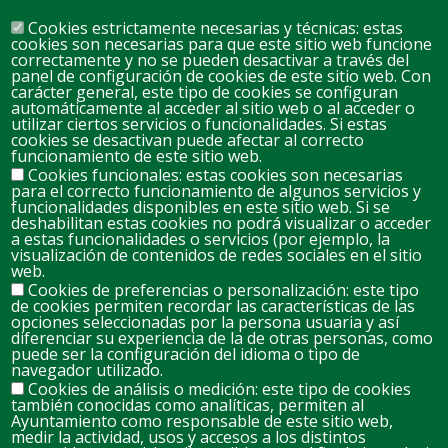
Cookies estrictamente necesarias y técnicas: estas
cookies son necesarias para que este sitio web funcione
correctamente y no se pueden desactivar a través del
panel de configuración de cookies de este sitio web. Con
carácter general, este tipo de cookies se configuran
automáticamente al acceder al sitio web o al acceder o
D
L
M
M
J
V
S
utilizar ciertos servicios o funcionalidades. Si estas
cookies se desactivan puede afectar al correcto
26
27
28
29
30
31
1
funcionamiento de este sitio web.
Cookies funcionales: estas cookies son necesarias
para el correcto funcionamiento de algunos servicios y
2
3
4
5
6
7
8
funcionalidades disponibles en este sitio web. Si se
deshabilitan estas cookies no podrá visualizar o acceder
a estas funcionalidades o servicios (por ejemplo, la
visualización de contenidos de redes sociales en el sitio
9
10
11
12
13
14
web.
15
Cookies de preferencias o personalización: este tipo
de cookies permiten recordar las características de las
opciones seleccionadas por la persona usuaria y así
16
17
18
19
20
21
22
diferenciar su experiencia de la de otras personas, como
puede ser la configuración del idioma o tipo de
navegador utilizado.
Cookies de análisis o medición: este tipo de cookies
23
24
25
26
27
28
29
también conocidas como analíticas, permiten al
Ayuntamiento como responsable de este sitio web,
medir la actividad, usos y accesos a los distintos