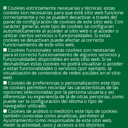
Cookies estrictamente necesarias y técnicas: estas
cookies son necesarias para que este sitio web funcione
correctamente y no se pueden desactivar a través del
panel de configuración de cookies de este sitio web. Con
carácter general, este tipo de cookies se configuran
automáticamente al acceder al sitio web o al acceder o
D
L
M
M
J
V
S
utilizar ciertos servicios o funcionalidades. Si estas
cookies se desactivan puede afectar al correcto
26
27
28
29
30
31
1
funcionamiento de este sitio web.
Cookies funcionales: estas cookies son necesarias
para el correcto funcionamiento de algunos servicios y
2
3
4
5
6
7
8
funcionalidades disponibles en este sitio web. Si se
deshabilitan estas cookies no podrá visualizar o acceder
a estas funcionalidades o servicios (por ejemplo, la
visualización de contenidos de redes sociales en el sitio
10
11
12
13
14
15
9
web.
Cookies de preferencias o personalización: este tipo
de cookies permiten recordar las características de las
opciones seleccionadas por la persona usuaria y así
17
18
19
20
21
22
16
diferenciar su experiencia de la de otras personas, como
puede ser la configuración del idioma o tipo de
navegador utilizado.
Cookies de análisis o medición: este tipo de cookies
23
24
25
26
27
28
29
también conocidas como analíticas, permiten al
Ayuntamiento como responsable de este sitio web,
medir la actividad, usos y accesos a los distintos