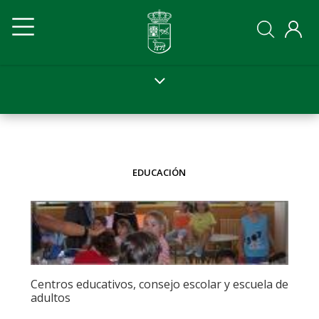
Pasar
Navegación
Navegación
al
contenido
principal
principal
principal
Ayto
Ayto
movil
EDUCACIÓN
Centros educativos, consejo escolar y escuela de
adultos