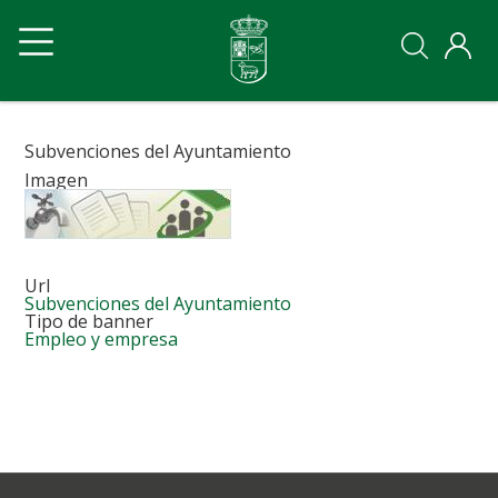
Pasar
Navegación
Navegación
al
contenido
principal
principal
principal
Ayto
Ayto
movil
Subvenciones del Ayuntamiento
Imagen
Url
Subvenciones del Ayuntamiento
Tipo de banner
Empleo y empresa