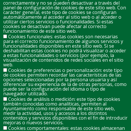
correctamente y no se pueden desactivar a través del
panel de configuración de cookies de este sitio web. Con
carácter general, este tipo de cookies se configuran
automáticamente al acceder al sitio web o al acceder o
D
L
M
M
J
V
S
utilizar ciertos servicios o funcionalidades. Si estas
cookies se desactivan puede afectar al correcto
26
27
28
29
30
31
1
funcionamiento de este sitio web.
Cookies funcionales: estas cookies son necesarias
para el correcto funcionamiento de algunos servicios y
2
3
4
5
6
7
8
funcionalidades disponibles en este sitio web. Si se
deshabilitan estas cookies no podrá visualizar o acceder
a estas funcionalidades o servicios (por ejemplo, la
visualización de contenidos de redes sociales en el sitio
10
11
12
13
14
15
9
web.
Cookies de preferencias o personalización: este tipo
de cookies permiten recordar las características de las
opciones seleccionadas por la persona usuaria y así
17
18
19
20
21
22
16
diferenciar su experiencia de la de otras personas, como
puede ser la configuración del idioma o tipo de
navegador utilizado.
Cookies de análisis o medición: este tipo de cookies
23
24
25
26
27
28
29
también conocidas como analíticas, permiten al
Ayuntamiento como responsable de este sitio web,
medir la actividad, usos y accesos a los distintos
contenidos y servicios disponibles con el fin de introducir
30
31
1
2
3
4
5
mejoras o nuevos servicios.
Cookies comportamentales: estas cookies almacenan