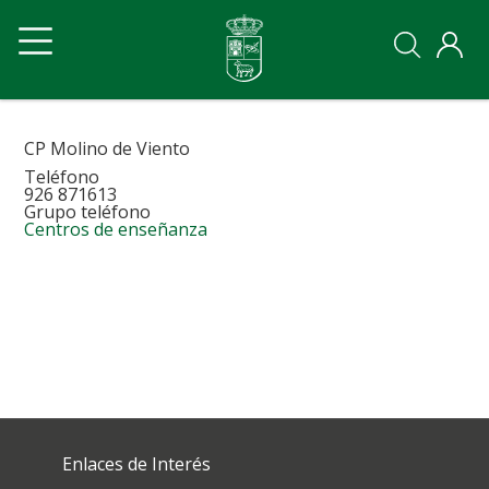
Pasar
Navegación
Navegación
al
contenido
principal
principal
principal
Ayto
Ayto
movil
CP Molino de Viento
Teléfono
926 871613
Grupo teléfono
Centros de enseñanza
Enlaces de Interés