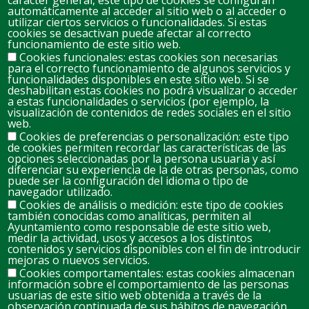
carácter general, este tipo de cookies se configuran
automáticamente al acceder al sitio web o al acceder o
D
L
M
M
J
V
S
utilizar ciertos servicios o funcionalidades. Si estas
cookies se desactivan puede afectar al correcto
26
27
28
29
30
31
1
funcionamiento de este sitio web.
Cookies funcionales: estas cookies son necesarias
para el correcto funcionamiento de algunos servicios y
2
3
4
5
7
8
6
funcionalidades disponibles en este sitio web. Si se
deshabilitan estas cookies no podrá visualizar o acceder
a estas funcionalidades o servicios (por ejemplo, la
visualización de contenidos de redes sociales en el sitio
9
10
11
12
14
15
web.
13
Cookies de preferencias o personalización: este tipo
de cookies permiten recordar las características de las
opciones seleccionadas por la persona usuaria y así
16
17
18
19
20
21
22
diferenciar su experiencia de la de otras personas, como
puede ser la configuración del idioma o tipo de
navegador utilizado.
Cookies de análisis o medición: este tipo de cookies
23
24
25
26
27
28
29
también conocidas como analíticas, permiten al
Ayuntamiento como responsable de este sitio web,
medir la actividad, usos y accesos a los distintos
contenidos y servicios disponibles con el fin de introducir
30
31
1
2
3
4
5
mejoras o nuevos servicios.
Cookies comportamentales: estas cookies almacenan
información sobre el comportamiento de las personas
usuarias de este sitio web obtenida a través de la
observación continuada de sus hábitos de navegación