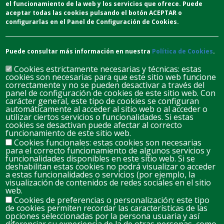
el funcionamiento de la web y los servicios que ofrece.
Puede
aceptar todas las cookies pulsando el botón ACEPTAR o
configurarlas en el Panel de Configuración de Cookies.
Puede consultar más información en nuestra
Política de Cookies
.
Cookies estrictamente necesarias y técnicas: estas
cookies son necesarias para que este sitio web funcione
correctamente y no se pueden desactivar a través del
panel de configuración de cookies de este sitio web. Con
carácter general, este tipo de cookies se configuran
automáticamente al acceder al sitio web o al acceder o
D
L
M
M
J
V
S
utilizar ciertos servicios o funcionalidades. Si estas
cookies se desactivan puede afectar al correcto
26
27
28
29
30
31
1
funcionamiento de este sitio web.
Cookies funcionales: estas cookies son necesarias
para el correcto funcionamiento de algunos servicios y
2
3
4
5
6
7
8
funcionalidades disponibles en este sitio web. Si se
deshabilitan estas cookies no podrá visualizar o acceder
a estas funcionalidades o servicios (por ejemplo, la
visualización de contenidos de redes sociales en el sitio
10
11
12
13
14
15
9
web.
Cookies de preferencias o personalización: este tipo
de cookies permiten recordar las características de las
opciones seleccionadas por la persona usuaria y así
17
18
19
20
21
22
16