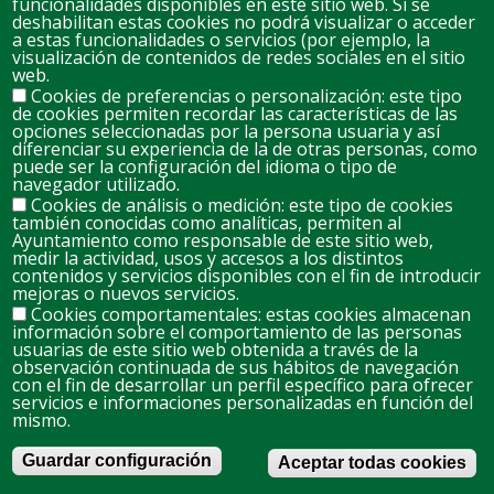
2
3
4
5
7
8
6
funcionalidades disponibles en este sitio web. Si se
deshabilitan estas cookies no podrá visualizar o acceder
a estas funcionalidades o servicios (por ejemplo, la
visualización de contenidos de redes sociales en el sitio
9
10
11
12
14
15
web.
13
Cookies de preferencias o personalización: este tipo
de cookies permiten recordar las características de las
opciones seleccionadas por la persona usuaria y así
16
17
18
19
20
21
22
diferenciar su experiencia de la de otras personas, como
puede ser la configuración del idioma o tipo de
navegador utilizado.
Cookies de análisis o medición: este tipo de cookies
23
24
25
26
27
28
29
también conocidas como analíticas, permiten al
Ayuntamiento como responsable de este sitio web,
medir la actividad, usos y accesos a los distintos
contenidos y servicios disponibles con el fin de introducir
30
31
1
2
3
4
5
mejoras o nuevos servicios.
Cookies comportamentales: estas cookies almacenan
información sobre el comportamiento de las personas
usuarias de este sitio web obtenida a través de la
observación continuada de sus hábitos de navegación
Footer
Política de cookies
con el fin de desarrollar un perfil específico para ofrecer
menu
servicios e informaciones personalizadas en función del
13260 Bolaños de Calatrava (Ciudad Real)
mismo.
Ayuntamiento de Bolaños de Calatrava
Plaza de España 1
Guardar configuración
Aceptar todas cookies
Teléfono 926 870 027