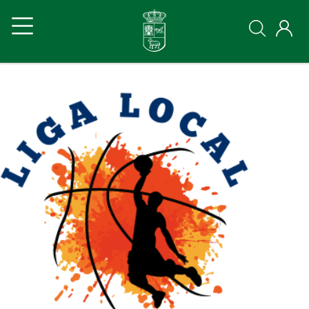
Pasar
Navegación
Navegación
al
contenido
principal
principal
principal
Ayto
Ayto
movil