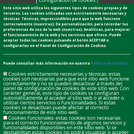
Configuración de cookies
Este sitio web utiliza los siguientes tipos de cookies propias y de
terceros. Las cookies utilizadas son estrictamente necesarias y
técnicas
,
T
écnicas
, imprescindibles para que la web funcione
correctamente (nuestras);
De personalización,
para recordar tus
preferencias de uso de la web (nuestras);
Analíticas
, para mejorar
el funcionamiento de la web y los servicios que ofrece.
Puede
aceptar todas las cookies pulsando el botón ACEPTAR o
configurarlas en el Panel de Configuración de Cookies.
Puede consultar más información en nuestra
Política de Cookies
.
Cookies estrictamente necesarias y técnicas: estas
cookies son necesarias para que este sitio web funcione
correctamente y no se pueden desactivar a través del
panel de configuración de cookies de este sitio web. Con
carácter general, este tipo de cookies se configuran
automáticamente al acceder al sitio web o al acceder o
D
L
M
M
J
V
S
utilizar ciertos servicios o funcionalidades. Si estas
cookies se desactivan puede afectar al correcto
26
27
28
29
30
31
1
funcionamiento de este sitio web.
Cookies funcionales: estas cookies son necesarias
para el correcto funcionamiento de algunos servicios y
2
3
4
5
7
8
6
funcionalidades disponibles en este sitio web. Si se
deshabilitan estas cookies no podrá visualizar o acceder