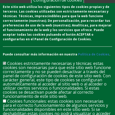
Configuración de cookies
Este sitio web utiliza los siguientes tipos de cookies propias y de
terceros. Las cookies utilizadas son estrictamente necesarias y
técnicas
,
T
écnicas
, imprescindibles para que la web funcione
correctamente (nuestras);
De personalización,
para recordar tus
preferencias de uso de la web (nuestras);
Analíticas
, para mejorar
el funcionamiento de la web y los servicios que ofrece.
Puede
aceptar todas las cookies pulsando el botón ACEPTAR o
configurarlas en el Panel de Configuración de Cookies.
Puede consultar más información en nuestra
Política de Cookies
.
Cookies estrictamente necesarias y técnicas: estas
cookies son necesarias para que este sitio web funcione
correctamente y no se pueden desactivar a través del
panel de configuración de cookies de este sitio web. Con
carácter general, este tipo de cookies se configuran
automáticamente al acceder al sitio web o al acceder o
D
L
M
M
J
V
S
utilizar ciertos servicios o funcionalidades. Si estas
cookies se desactivan puede afectar al correcto
26
27
28
29
30
31
1
funcionamiento de este sitio web.
Cookies funcionales: estas cookies son necesarias
para el correcto funcionamiento de algunos servicios y
2
3
4
5
6
8
7
funcionalidades disponibles en este sitio web. Si se
deshabilitan estas cookies no podrá visualizar o acceder