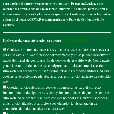
para que la web funcione correctamente (nuestras);
De personalización,
para
recordar tus preferencias de uso de la web (nuestras);
Analíticas
, para mejorar el
funcionamiento de la web y los servicios que ofrece.
Puede aceptar todas las cookies
pulsando el botón ACEPTAR o configurarlas en el Panel de Configuración de
Cookies.
Puede consultar más información en nuestra
Política de Cookies
.
Cookies estrictamente necesarias y técnicas: estas cookies son necesarias
D
L
M
M
J
V
S
para que este sitio web funcione correctamente y no se pueden desactivar a
través del panel de configuración de cookies de este sitio web. Con carácter
26
27
28
29
30
31
1
general, este tipo de cookies se configuran automáticamente al acceder al
sitio web o al acceder o utilizar ciertos servicios o funcionalidades. Si estas
cookies se desactivan puede afectar al correcto funcionamiento de este sitio
2
3
4
5
6
7
8
web.
Cookies funcionales: estas cookies son necesarias para el correcto
funcionamiento de algunos servicios y funcionalidades disponibles en este
9
10
11
12
13
14
15
sitio web. Si se deshabilitan estas cookies no podrá visualizar o acceder a
estas funcionalidades o servicios (por ejemplo, la visualización de
contenidos de redes sociales en el sitio web.