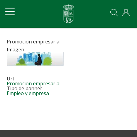
Pasar
Navegación
Navegación
al
contenido
principal
principal
principal
Ayto
Ayto
movil
Promoción empresarial
Imagen
Url
Promoción empresarial
Tipo de banner
Empleo y empresa