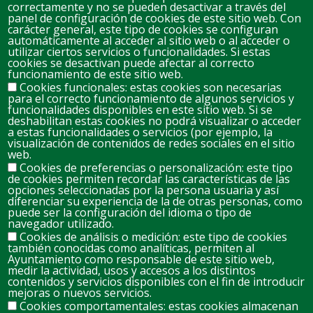
correctamente y no se pueden desactivar a través del
panel de configuración de cookies de este sitio web. Con
carácter general, este tipo de cookies se configuran
automáticamente al acceder al sitio web o al acceder o
D
L
M
M
J
V
S
utilizar ciertos servicios o funcionalidades. Si estas
cookies se desactivan puede afectar al correcto
26
27
28
29
30
31
1
funcionamiento de este sitio web.
Cookies funcionales: estas cookies son necesarias
para el correcto funcionamiento de algunos servicios y
2
3
4
5
6
7
8
funcionalidades disponibles en este sitio web. Si se
deshabilitan estas cookies no podrá visualizar o acceder
a estas funcionalidades o servicios (por ejemplo, la
visualización de contenidos de redes sociales en el sitio
10
11
12
13
14
15
9
web.
Cookies de preferencias o personalización: este tipo
de cookies permiten recordar las características de las
opciones seleccionadas por la persona usuaria y así
17
18
19
20
21
22
16
diferenciar su experiencia de la de otras personas, como
puede ser la configuración del idioma o tipo de
navegador utilizado.
Cookies de análisis o medición: este tipo de cookies
23
24
25
26
27
28
29
también conocidas como analíticas, permiten al
Ayuntamiento como responsable de este sitio web,
medir la actividad, usos y accesos a los distintos
contenidos y servicios disponibles con el fin de introducir
30
31
1
2
3
4
5
mejoras o nuevos servicios.
Cookies comportamentales: estas cookies almacenan