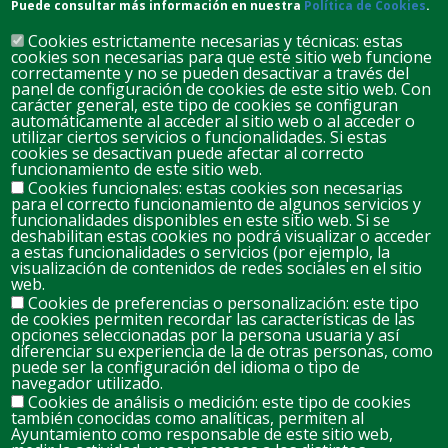
Puede consultar más información en nuestra
Política de Cookies
.
Cookies estrictamente necesarias y técnicas: estas
cookies son necesarias para que este sitio web funcione
correctamente y no se pueden desactivar a través del
panel de configuración de cookies de este sitio web. Con
carácter general, este tipo de cookies se configuran
automáticamente al acceder al sitio web o al acceder o
D
L
M
M
J
V
S
utilizar ciertos servicios o funcionalidades. Si estas
cookies se desactivan puede afectar al correcto
26
27
28
29
30
31
1
funcionamiento de este sitio web.
Cookies funcionales: estas cookies son necesarias
para el correcto funcionamiento de algunos servicios y
2
3
4
5
6
7
8
funcionalidades disponibles en este sitio web. Si se
deshabilitan estas cookies no podrá visualizar o acceder
a estas funcionalidades o servicios (por ejemplo, la
visualización de contenidos de redes sociales en el sitio
9
11
12
13
14
15
10
web.
Cookies de preferencias o personalización: este tipo
de cookies permiten recordar las características de las
opciones seleccionadas por la persona usuaria y así
16
18
19
20
21
22
17
diferenciar su experiencia de la de otras personas, como
puede ser la configuración del idioma o tipo de
navegador utilizado.
Cookies de análisis o medición: este tipo de cookies
23
24
25
26
27
28
29
también conocidas como analíticas, permiten al
Ayuntamiento como responsable de este sitio web,