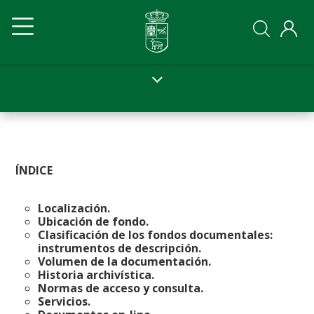
Pasar
Navegación
Navegación
al
contenido
principal
principal
principal
Ayto
Ayto
movil
ÍNDICE
Localización.
Ubicación de fondo.
Clasificación de los fondos documentales:
instrumentos de descripción.
Volumen de la documentación.
Historia archivística.
Normas de acceso y consulta.
Servicios.